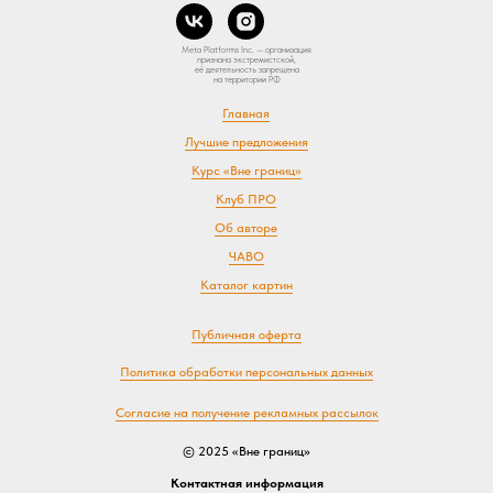
Meta Platforms Inc. — организация
признана экстремистской,
её деятельность запрещена
на территории РФ
Главная
Лучшие предложения
Курс «Вне границ»
Клуб ПРО
Об авторе
ЧАВО
Каталог картин
Публичная оферта
Политика обработки персональных данных
Согласие на получение рекламных рассылок
© 2025 «Вне границ»
Контактная информация