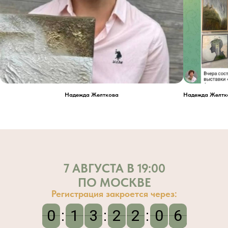
Надежда Желткова
Надежда Желтк
7 АВГУСТА В 19:00
ПО МОСКВЕ
Регистрация закроется через:
0
0
:
1
1
3
3
:
2
2
2
2
:
0
0
1
4
5
4
1
5