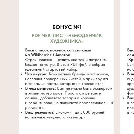
БОНУС №1
PDF-ЧЕК-ЛИСТ «ЧЕМОДАНЧИК
ХУДОЖНИКА»
Весь список покупок со ссылками
Вдо
на Wildberries / Amazon
осн
Страх новичка — купить «не то» и потратить
Кр
бюджет впустую. В этом PDF-файле собран
Есл
идеальный стартовый набор
но 
Что внутри:
Конкретные бренды мастихинов,
В ч
названия проверенных кистей, марки грунта
вид
и те самые пасты, которые не трескаются
зри
В чем ценность:
Вам не нужно быть экспертом
худ
в химии материалов. Просто открываете
фак
ссылки, добавляете товары в корзину
Ваш
и гарантированно получаете профессиональный
к в
результат.
и ч
Ваш результат:
Экономия до 5 000 рублей
в и
на покупке ненужного инвентаря