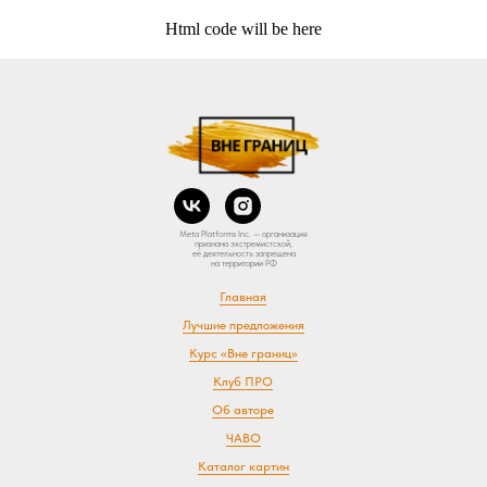
Html code will be here
Meta Platforms Inc. — организация
признана экстремистской,
её деятельность запрещена
на территории РФ
Главная
Лучшие предложения
Курс «Вне границ»
Клуб ПРО
Об авторе
ЧАВО
Каталог картин