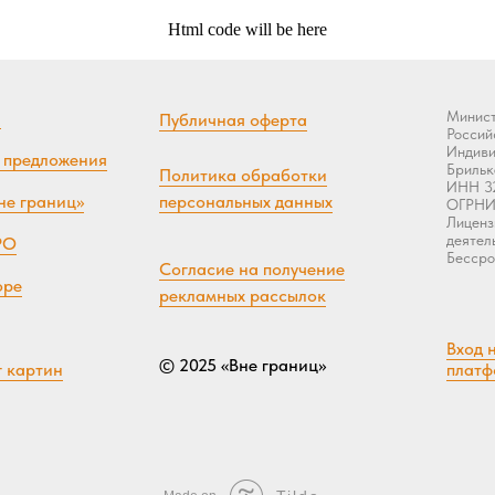
Html code will be here
я
Минист
Публичная оферта
Россий
Индиви
 предложения
Брильк
Политика обработки
ИНН 32
не границ»
персональных данных
ОГРНИП
Лиценз
деятел
РО
Бессро
Согласие на получение
оре
рекламных рассылок
Вход 
© 2025 «Вне границ»
г картин
платф