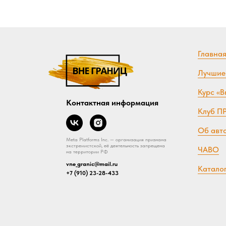
Главна
Лучшие
Курс «В
Контактная информация
Клуб П
Об авт
Meta Platforms Inc. — организация признана
экстремистской, её деятельность запрещена
ЧАВО
на территории РФ
vne_granic@mail.ru
Катало
+7 (910) 23-28-433