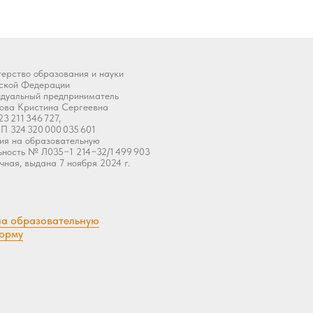
ерство образования и науки
ской Федерации
дуальный предприниматель
ова Кристина Сергеевна
3 211 346 727,
 324 320 000 035 601
ия на образовательную
ьность № Л035−1 214−32/1 499 903
чная, выдана 7 ноября 2024 г.
на образовательную
орму