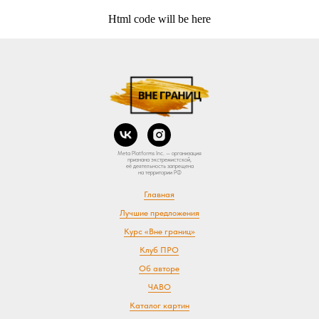
Html code will be here
Meta Platforms Inc. — организация
признана экстремистской,
её деятельность запрещена
на территории РФ
Главная
Лучшие предложения
Курс «Вне границ»
Клуб ПРО
Об авторе
ЧАВО
Каталог картин