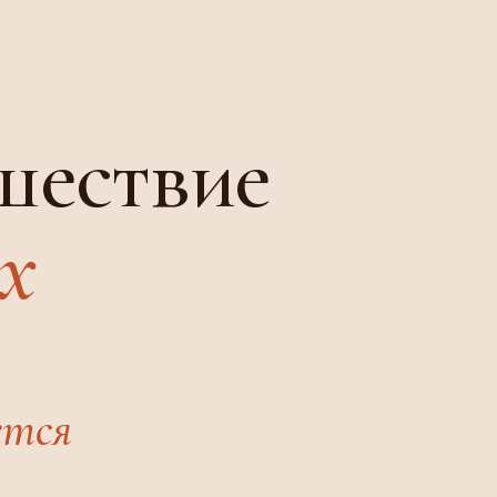
шествие
х
ется