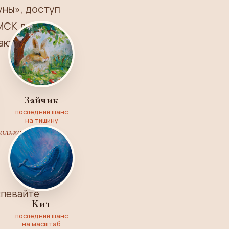
уны», доступ
 МСК двери
ают. Крутите
Зайчик
последний шанс
на тишину
олько
спевайте
Кит
последний шанс
на масштаб