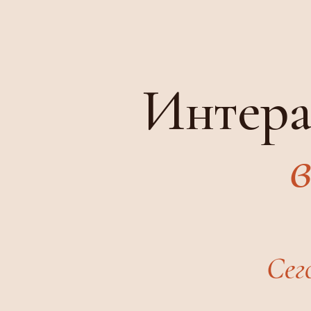
Интера
Сег