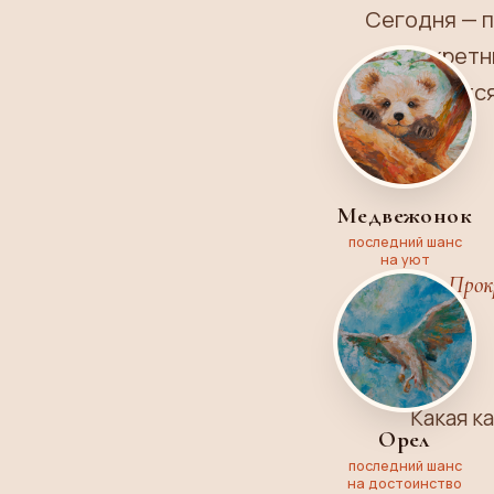
Сегодня — п
в секретн
закрываются
Медвежонок
последний шанс
на уют
Прок
Какая к
Орел
последний шанс
на достоинство