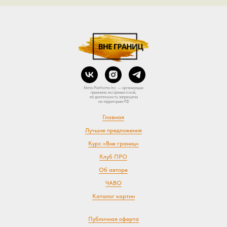
Meta Platforms Inc. — организация
признана экстремистской,
её деятельность запрещена
на территории РФ
Главная
Лучшие предложения
Курс «Вне границ»
Клуб ПРО
Об авторе
ЧАВО
Каталог картин
Публичная оферта