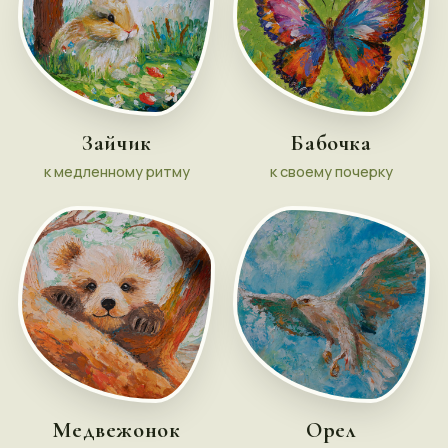
Зайчик
Бабочка
к медленному ритму
к своему почерку
Медвежонок
Орел